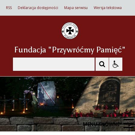
RSS
Deklaracja dostępności
Mapa serwisu
Wersja tekstowa
Fundacja "Przywróćmy Pamięć"
Szukaj
MENU GŁÓWNE