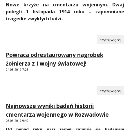
Nowe
krzyże
na
cmentarzu
wojennym. Dwaj
polegli 1 listopada 1914 roku – zapomniane
tragedie zwykłych ludzi.
czytaj więcej
Powraca odrestaurowany nagrobek
żołnierza z I wojny światowej!
24.08.2017 7:25
czytaj więcej
Najnowsze wyniki badań historii
cmentarza wojennego w Rozwadowie
26.06.2017 9:42
Od ponad roku nasz zespół zajmuje się badaniem