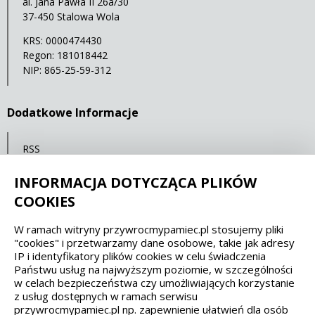
al. Jana Pawła II 26a/30
37-450 Stalowa Wola
KRS: 0000474430
Regon: 181018442
NIP: 865-25-59-312
Dodatkowe Informacje
RSS
Mapa serwisu
INFORMACJA DOTYCZĄCA PLIKÓW
Statystyki oglądalności
COOKIES
W ramach witryny przywrocmypamiec.pl stosujemy pliki
Spełniamy standardy dostępności oraz W3C
"cookies" i przetwarzamy dane osobowe, takie jak adresy
IP i identyfikatory plików cookies w celu świadczenia
WCAG 2.1
SECTION 508
EAA/EN 301549
Państwu usług na najwyższym poziomie, w szczególności
w celach bezpieczeństwa czy umożliwiających korzystanie
z usług dostępnych w ramach serwisu
IS 5568
przywrocmypamiec.pl np. zapewnienie ułatwień dla osób