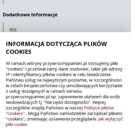
Dodatkowe Informacje
RSS
Mapa serwisu
INFORMACJA DOTYCZĄCA PLIKÓW
Statystyki oglądalności
COOKIES
W ramach witryny przywrocmypamiec.pl stosujemy pliki
Spełniamy standardy dostępności oraz W3C
"cookies" i przetwarzamy dane osobowe, takie jak adresy
IP i identyfikatory plików cookies w celu świadczenia
WCAG 2.1
SECTION 508
EAA/EN 301549
Państwu usług na najwyższym poziomie, w szczególności
w celach bezpieczeństwa czy umożliwiających korzystanie
z usług dostępnych w ramach serwisu
IS 5568
przywrocmypamiec.pl np. zapewnienie ułatwień dla osób
niedowidzących tj. "Narzędzi dostępności". Więcej
szczegółów znajdą Państwo w naszej
Polityce plików
"cookies"
. Mogą Państwo samodzielnie zarządzać plikami
"cookies", zmieniając ustawienia przeglądarki.
Jak wyłączyć
pliki cookie
Wykonanie, obsługa, opieka: Interaktywna Polska