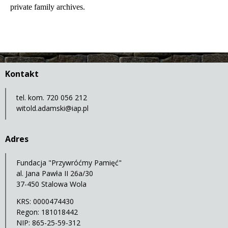
private family archives.
Kontakt
tel. kom. 720 056 212
witold.adamski@iap.pl
Adres
Fundacja "Przywróćmy Pamięć"
al. Jana Pawła II 26a/30
37-450 Stalowa Wola
KRS: 0000474430
Regon: 181018442
NIP: 865-25-59-312