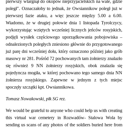
pierwszy wtargnął do okopów nieprzyjacielskich na wale, gdzie
poległ". Oznaczałoby to jednak, że Owsiannikow poległ już w
pierwszej fazie ataku, a więc jeszcze między 5.00 a 6.00.
Wiadomo, że w drugiej połowie dnia 1 listopada Tyrolczycy,
wykorzystując wziętych wcześniej licznych jeńców rosyjskich,
podjęli wysiłek częściowego uporządkowania pobojowiska –
odnalezionych poległych zniesiono głównie do przygotowanego
już parę dni wcześniej dołu, który oznaczono później jako grób
masowy nr 281. Pośród 72 pochowanych tam żołnierzy znalazło
się również 9 NN żołnierzy rosyjskich, obok znalazła się
pojedyncza mogiła, w której pochowano tego samego dnia NN
żołnierza rosyjskiego. Zapewne w jednym z tych miejsc
spoczęły szczątki kpt. Owsiannikowa.
Tomasz Nowakowski, płk SG rez.
We would be grateful to anyone who could help us with creating
this virtual war cemetery in Rozwadów- Stalowa Wola by
sending us scans of any photos of the soldiers buried here from