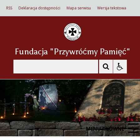
RSS
Deklaracja dostępności
Mapa serwisu
Wersja tekstowa
Fundacja "Przywróćmy Pamięć"
Szukaj
MENU GŁÓWNE