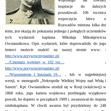
wojennego" ale również
inspiracje do dalszych
poszukiwań. 106 rocznica
rozpoczęcia bitwy o
Rozwadów miniona kilka dni
temu, jest okazją do pokazania jednego z poległych uczestników
tych wydarzeń: kapitana Mikołaja Mikołajewicza
Owsiannikowa. Opis wydarzeń, które doprowadziły do jego
śmierci możecie znaleźć na naszej stronie www: :
http://www.przywrocmypamiec.pl/
…/Cmentarz_wojenny_w_102_roc…
;
http://www.przywrocmypamiec.pl/
…/Wspomnienie_1_listopada_19…
, lub w najpełniejszej
wersji, w monografii „Nekropolie Wielkiej Wojny nad Wisłą i
Sanem". Kpt. Owsiannikow urodził się w Rosji (właściwej) w
1868 roku, jego kariera wojskowa przebiegała wyjątkowo
powoli, bo dopiero w początkach 1909 r. awansował do stopnia
sztabskapitana. W chwili awansu był przydzielony do 248