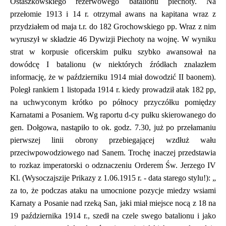
Ostaszkowskiego rezerwowego batalionu piechoty. Na
przełomie 1913 i 14 r. otrzymał awans na kapitana wraz z
przydziałem od maja t.r. do 182 Grochowskiego pp. Wraz z nim
wyruszył w składzie 46 Dywizji Piechoty na wojnę. W wyniku
strat w korpusie oficerskim pułku szybko awansował na
dowódcę I batalionu (w niektórych źródłach znalazłem
informację, że w październiku 1914 miał dowodzić II baonem).
Poległ rankiem 1 listopada 1914 r. kiedy prowadził atak 182 pp,
na uchwyconym krótko po północy przyczółku pomiędzy
Karnatami a Posaniem. Wg raportu d-cy pułku skierowanego do
gen. Dołgowa, nastąpiło to ok. godz. 7.30, już po przełamaniu
pierwszej linii obrony przebiegającej wzdłuż wału
przeciwpowodziowego nad Sanem. Trochę inaczej przedstawia
to rozkaz imperatorski o odznaczeniu Orderem Św. Jerzego IV
Kl. (Wysoczajszije Prikazy z 1.06.1915 r. - data starego stylu!): „
za to, że podczas ataku na umocnione pozycje miedzy wsiami
Karnaty a Posanie nad rzeką San, jaki miał miejsce nocą z 18 na
19 października 1914 r., szedł na czele swego batalionu i jako