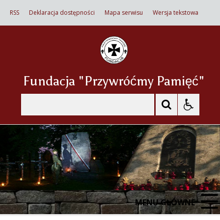
RSS
Deklaracja dostępności
Mapa serwisu
Wersja tekstowa
Fundacja "Przywróćmy Pamięć"
Szukaj
MENU GŁÓWNE