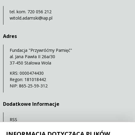
tel. kom. 720 056 212
witold.adamski@iap.pl
Adres
Fundacja "Przywróćmy Pamięć"
al. Jana Pawła II 26a/30
37-450 Stalowa Wola
KRS: 0000474430
Regon: 181018442
NIP: 865-25-59-312
Dodatkowe Informacje
RSS
Mapa serwisu
INFORMACJA DOTYCZĄCA PLIKÓW