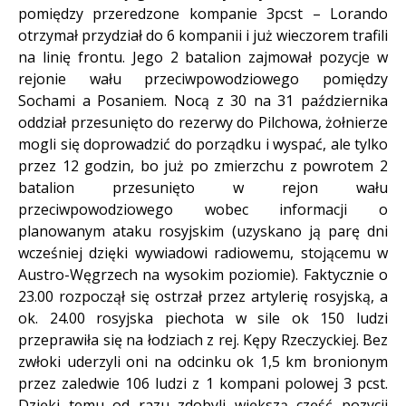
pomiędzy przeredzone kompanie 3pcst – Lorando
otrzymał przydział do 6 kompanii i już wieczorem trafili
na linię frontu. Jego 2 batalion zajmował pozycje w
rejonie wału przeciwpowodziowego pomiędzy
Sochami a Posaniem. Nocą z 30 na 31 października
oddział przesunięto do rezerwy do Pilchowa, żołnierze
mogli się doprowadzić do porządku i wyspać, ale tylko
przez 12 godzin, bo już po zmierzchu z powrotem 2
batalion przesunięto w rejon wału
przeciwpowodziowego wobec informacji o
planowanym ataku rosyjskim (uzyskano ją parę dni
wcześniej dzięki wywiadowi radiowemu, stojącemu w
Austro-Węgrzech na wysokim poziomie). Faktycznie o
23.00 rozpoczął się ostrzał przez artylerię rosyjską, a
ok. 24.00 rosyjska piechota w sile ok 150 ludzi
przeprawiła się na łodziach z rej. Kępy Rzeczyckiej. Bez
zwłoki uderzyli oni na odcinku ok 1,5 km bronionym
przez zaledwie 106 ludzi z 1 kompani polowej 3 pcst.
Dzięki temu od razu zdobyli większą część pozycji