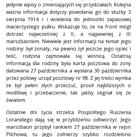
jedynie wpisy o zmieniających się przydziałach. Kolejna
ważna informacja dotyczy powołania go do służby 3
sierpnia 1914 r i wcielenia do jednostki zapasowej
macierzystego pułku. Wskazuje to, że na front mógł
dotrzeć najwcześniej z II, a najpewniej z III
marszbaonem. Niewiele jest informacji na temat jego
rodziny: był żonaty, na pewno żył jeszcze jego ojciec i
teść, rodzina zajmowała się winnicą. Ostatnią
informacją dla rodziny była karta pocztowa do żony
datowana 27 października a wysłana 30 października
przez polowy urząd pocztowy nr 98. Z jej treści wynika
że był pełen złych przeczuć, prosił najbliższych o
modlitwę i przebaczenie, tak jakby żegnał się ze
światem.
Ostatnie dni życia strzelca Pospolitego Ruszenia
Lorandiego dają się w przybliżeniu odtworzyć. Jego
marszbaon przybył rankiem 27 października w rejon
Pilchowa, tu jego żołnierzy szybko rozdzielono