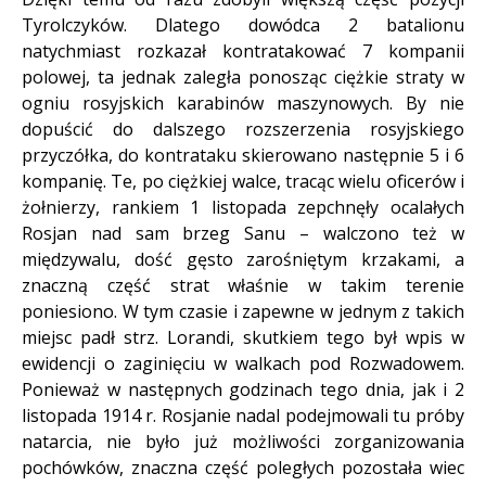
Tyrolczyków. Dlatego dowódca 2 batalionu
natychmiast rozkazał kontratakować 7 kompanii
polowej, ta jednak zaległa ponosząc ciężkie straty w
ogniu rosyjskich karabinów maszynowych. By nie
dopuścić do dalszego rozszerzenia rosyjskiego
przyczółka, do kontrataku skierowano następnie 5 i 6
kompanię. Te, po ciężkiej walce, tracąc wielu oficerów i
żołnierzy, rankiem 1 listopada zepchnęły ocalałych
Rosjan nad sam brzeg Sanu – walczono też w
międzywalu, dość gęsto zarośniętym krzakami, a
znaczną część strat właśnie w takim terenie
poniesiono. W tym czasie i zapewne w jednym z takich
miejsc padł strz. Lorandi, skutkiem tego był wpis w
ewidencji o zaginięciu w walkach pod Rozwadowem.
Ponieważ w następnych godzinach tego dnia, jak i 2
listopada 1914 r. Rosjanie nadal podejmowali tu próby
natarcia, nie było już możliwości zorganizowania
pochówków, znaczna część poległych pozostała wiec