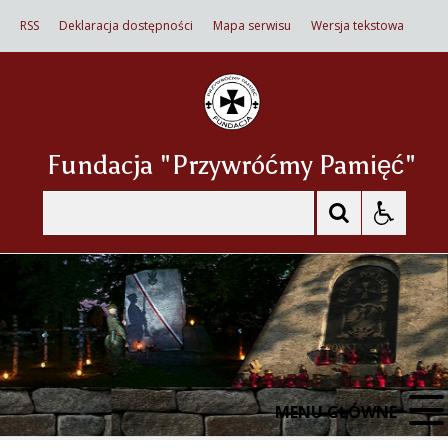
RSS
Deklaracja dostępności
Mapa serwisu
Wersja tekstowa
Fundacja "Przywróćmy Pamięć"
Szukaj
MENU GŁÓWNE