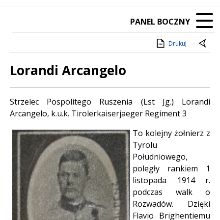
PANEL BOCZNY
Drukuj
Lorandi Arcangelo
Treść
Strzelec Pospolitego Ruszenia (Lst Jg.) Lorandi
Arcangelo, k.u.k. Tirolerkaiserjaeger Regiment 3
To kolejny żołnierz z
Tyrolu
Południowego,
poległy rankiem 1
listopada 1914 r.
podczas walk o
Rozwadów. Dzięki
Flavio Brighentiemu