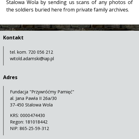
Stalowa Wola by sending us scans of any photos of
the soldiers buried here from private family archives.
Kontakt
tel. kom. 720 056 212
witold.adamski@iap.pl
Adres
Fundacja "Przywróćmy Pamięć"
al. Jana Pawła II 26a/30
37-450 Stalowa Wola
KRS: 0000474430
Regon: 181018442
NIP: 865-25-59-312