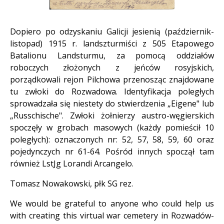
Dopiero po odzyskaniu Galicji jesienią (październik-
listopad) 1915 r. landszturmiści z 505 Etapowego
Batalionu Landsturmu, za pomocą oddziałów
roboczych złożonych z jeńców rosyjskich,
porządkowali rejon Pilchowa przenosząc znajdowane
tu zwłoki do Rozwadowa. Identyfikacja poległych
sprowadzała się niestety do stwierdzenia „Eigene" lub
„Russchische". Zwłoki żołnierzy austro-węgierskich
spoczęły w grobach masowych (każdy pomieścił 10
poległych): oznaczonych nr: 52, 57, 58, 59, 60 oraz
pojedynczych nr 61-64. Pośród innych spoczął tam
również LstJg Lorandi Arcangelo.
Tomasz Nowakowski, płk SG rez.
We would be grateful to anyone who could help us
with creating this virtual war cemetery in Rozwadów-