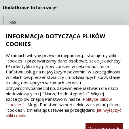
Dodatkowe Informacje
RSS
Mapa serwisu
INFORMACJA DOTYCZĄCA PLIKÓW
Statystyki oglądalności
COOKIES
W ramach witryny przywrocmypamiec.pl stosujemy pliki
Spełniamy standardy dostępności oraz W3C
"cookies" i przetwarzamy dane osobowe, takie jak adresy
IP i identyfikatory plików cookies w celu świadczenia
WCAG 2.1
SECTION 508
EAA/EN 301549
Państwu usług na najwyższym poziomie, w szczególności
w celach bezpieczeństwa czy umożliwiających korzystanie
z usług dostępnych w ramach serwisu
IS 5568
przywrocmypamiec.pl np. zapewnienie ułatwień dla osób
niedowidzących tj. "Narzędzi dostępności". Więcej
szczegółów znajdą Państwo w naszej
Polityce plików
"cookies"
. Mogą Państwo samodzielnie zarządzać plikami
"cookies", zmieniając ustawienia przeglądarki.
Jak wyłączyć
pliki cookie
Wykonanie, obsługa, opieka: Interaktywna Polska
Wyrażam zgodę