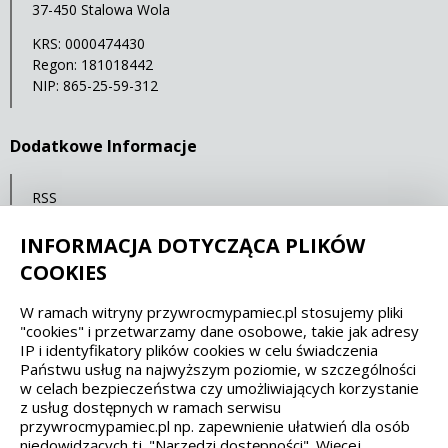
37-450 Stalowa Wola
KRS: 0000474430
Regon: 181018442
NIP: 865-25-59-312
Dodatkowe Informacje
RSS
Mapa serwisu
INFORMACJA DOTYCZĄCA PLIKÓW
Statystyki oglądalności
COOKIES
W ramach witryny przywrocmypamiec.pl stosujemy pliki
Spełniamy standardy dostępności oraz W3C
"cookies" i przetwarzamy dane osobowe, takie jak adresy
IP i identyfikatory plików cookies w celu świadczenia
WCAG 2.1
SECTION 508
EAA/EN 301549
Państwu usług na najwyższym poziomie, w szczególności
w celach bezpieczeństwa czy umożliwiających korzystanie
z usług dostępnych w ramach serwisu
IS 5568
przywrocmypamiec.pl np. zapewnienie ułatwień dla osób
niedowidzących tj. "Narzędzi dostępności". Więcej