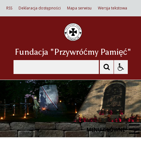
RSS
Deklaracja dostępności
Mapa serwisu
Wersja tekstowa
Fundacja "Przywróćmy Pamięć"
Szukaj
MENU GŁÓWNE