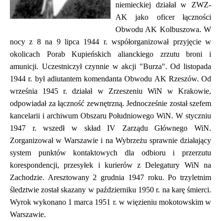
niemieckiej działał w ZWZ-
AK jako oficer łączności
Obwodu AK Kolbuszowa. W
nocy z 8 na 9 lipca 1944 r. współorganizował przyjęcie w
okolicach Porab Kupieńskich alianckiego zrzutu broni i
amunicji. Uczestniczył czynnie w akcji "Burza". Od listopada
1944 r. był adiutantem komendanta Obwodu AK Rzeszów. Od
września 1945 r. działał w Zrzeszeniu WiN w Krakowie,
odpowiadał za łączność zewnętrzną. Jednocześnie został szefem
kancelarii i archiwum Obszaru Południowego WiN. W styczniu
1947 r. wszedł w skład IV Zarządu Głównego WiN.
Zorganizował w Warszawie i na Wybrzeżu sprawnie działający
system punktów kontaktowych dla odbioru i przerzutu
korespondencji, przesyłek i kurierów z Delegatury WiN na
Zachodzie. Aresztowany 2 grudnia 1947 roku. Po trzyletnim
śledztwie został skazany w październiku 1950 r. na karę śmierci.
Wyrok wykonano 1 marca 1951 r. w więzieniu mokotowskim w
Warszawie.