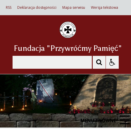
RSS
Deklaracja dostępności
Mapa serwisu
Wersja tekstowa
Fundacja "Przywróćmy Pamięć"
Szukaj
MENU GŁÓWNE