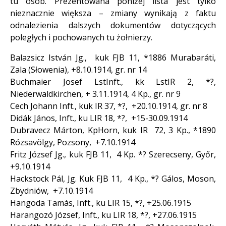
tu osób. Prezentowana poniżej lista jest tylko
nieznacznie większa – zmiany wynikają z faktu
odnalezienia dalszych dokumentów dotyczących
poległych i pochowanych tu żołnierzy.
Balazsicz István Jg., kuk FJB 11, *1886 Murabaráti,
Zala (Słowenia), +8.10.1914, gr. nr 14
Buchmaier Josef LstInft., kk LstIR 2, *?,
Niederwaldkirchen, + 3.11.1914, 4 Kp., gr. nr 9
Cech Johann Inft., kuk IR 37, *?, +20.10.1914, gr. nr 8
Didák János, Inft., ku LIR 18, *?, +15-30.09.1914
Dubravecz Márton, KpHorn, kuk IR 72, 3 Kp., *1890
Rózsavölgy, Pozsony, +7.10.1914
Fritz József Jg., kuk FJB 11, 4 Kp. *? Szerecseny, Győr,
+9.10.1914
Hackstock Pál, Jg. Kuk FJB 11, 4 Kp., *? Gálos, Moson,
Zbydniów, +7.10.1914
Hangoda Tamás, Inft., ku LIR 15, *?, +25.06.1915
Harangozó József, Inft., ku LIR 18, *?, +27.06.1915