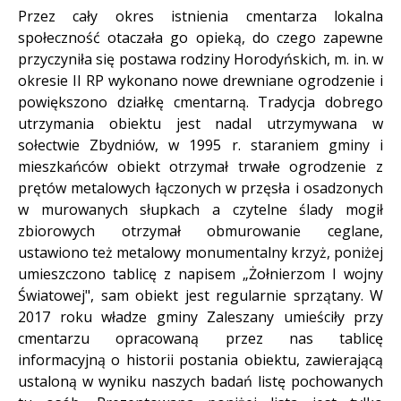
Przez cały okres istnienia cmentarza lokalna
społeczność otaczała go opieką, do czego zapewne
przyczyniła się postawa rodziny Horodyńskich, m. in. w
okresie II RP wykonano nowe drewniane ogrodzenie i
powiększono działkę cmentarną. Tradycja dobrego
utrzymania obiektu jest nadal utrzymywana w
sołectwie Zbydniów, w 1995 r. staraniem gminy i
mieszkańców obiekt otrzymał trwałe ogrodzenie z
prętów metalowych łączonych w przęsła i osadzonych
w murowanych słupkach a czytelne ślady mogił
zbiorowych otrzymał obmurowanie ceglane,
ustawiono też metalowy monumentalny krzyż, poniżej
umieszczono tablicę z napisem „Żołnierzom I wojny
Światowej", sam obiekt jest regularnie sprzątany. W
2017 roku władze gminy Zaleszany umieściły przy
cmentarzu opracowaną przez nas tablicę
informacyjną o historii postania obiektu, zawierającą
ustaloną w wyniku naszych badań listę pochowanych