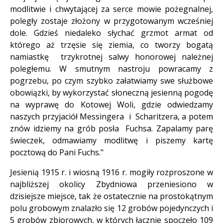
modlitwie i chwytającej za serce mowie pożegnalnej,
poległy zostaje złożony w przygotowanym wcześniej
dole. Gdzieś niedaleko słychać grzmot armat od
którego aż trzęsie się ziemia, co tworzy bogatą
namiastkę trzykrotnej salwy honorowej należnej
poległemu. W smutnym nastroju powracamy z
pogrzebu, po czym szybko załatwiamy swe służbowe
obowiązki, by wykorzystać słoneczną jesienną pogodę
na wyprawę do Kotowej Woli, gdzie odwiedzamy
naszych przyjaciół Messingera i Scharitzera, a potem
znów idziemy na grób posła Fuchsa. Zapalamy parę
świeczek, odmawiamy modlitwę i piszemy kartę
pocztową do Pani Fuchs."
Jesienią 1915 r. i wiosną 1916 r. mogiły rozproszone w
najbliższej okolicy Zbydniowa przeniesiono w
dzisiejsze miejsce, tak że ostatecznie na prostokątnym
polu grobowym znalazło się 12 grobów pojedynczych i
5 grobów zbiorowych, w których łącznie spoczęło 109