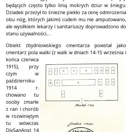
będących często tylko linią mokrych dziur w śniegu.
Dziadek przeżył to śnieżne piekło za cenę odmrożenia
obu nóg, których jakimś cudem mu nie amputowano,
ale wysiłkiem lekarzy i sanitariuszy doprowadzono do
stanu używalności... .
Obiekt zbydniowskiego cmentarza powstał jako
cmentarz pola walki (z walk w dniach 14-15 września i
końca czerwca
1915), przy
czym w
październiku
1914 r.
chowano tu
osoby zmarłe
z ran i chorób
w rozwiniętym
tu wówczas
DivSanAnst 14