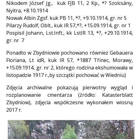
Nikodem József Jg., kuk FJB 11, 2 Kp., *? Szolcsány,
Nyitra, +8.10.1914
Nowak Albin Zgsf. kuk PB 11, *?, +9.10.1914, gr. nr 5
Pilarzy Rudolf, Oblt., kuk IR 57,*?, +15.09.1914, gr. nr 1
Pospisil Johann, Lst.Inft., kk LstIR 13, *?, +29.10.1914,
gr. nr 7
Ponadto w Zbydniowie pochowano również Gebauera
Floriana, Lt idR, kuk IR 57, *1887 Třinec, Morawy,
+15.09.1914, gr. nr 2, którego rodzina ekshumowała w
listopadzie 1917 r.,by szczątki pochować w Wiedniu)
Zdjęcia archiwalne pokazują pierwotny wygląd i
rozplanowanie cmentarza (źródło: Katasterblatt
Zbydniow), zdjęcia współczesne wykonałem wiosną
2017 r.