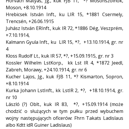
Horváth Mátyás, Jg., kuk FJB 11, *? Mosonszolnok,
Moson, +8.10.1914
Hrebicsek István Inft., ku LIR 15, *1881 Csermely,
Trencsén, +26.06.1915
Juhász István ERInft., kuk IR 72, *1886 Dég, Veszprém,
+7.10.1914,
Kalmann Gyula Inft., ku LIR 15, *?, +13.10.1914, gr. nr
4
Kloss Rudolf Lt., kuk IR 57, *?, +15.09.1915, gr. nr 3
Kossler Wilhelm LstKorp., kk Lst IR 4, *1872 Jeedl,
Zabreh, Morawy, +24.10.1914, gr. nr 6
Kucher Lajos, Jg., kuk FJB 11, *? Kismarton, Sopron,
+8.10.1914
Kurka Johann LstInft., kk LstIR 2, *?, +18.10.1914, gr.
nr 10
László (?) Oblt., kuk IR 83, *?, +15.09.1914 (może
chodzić o służących w tym pułku przed wybuchem
wojny następujących oficerów: Fhrn Takats Ladislaus
albo Kdtt idR Guiner Ladislaus)