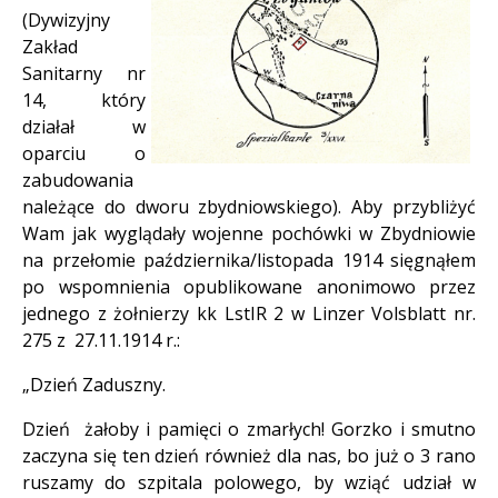
(Dywizyjny
Zakład
Sanitarny nr
14, który
działał w
oparciu o
zabudowania
należące do dworu zbydniowskiego). Aby przybliżyć
Wam jak wyglądały wojenne pochówki w Zbydniowie
na przełomie października/listopada 1914 sięgnąłem
po wspomnienia opublikowane anonimowo przez
jednego z żołnierzy kk LstIR 2 w Linzer Volsblatt nr.
275 z 27.11.1914 r.:
„Dzień Zaduszny.
Dzień żałoby i pamięci o zmarłych! Gorzko i smutno
zaczyna się ten dzień również dla nas, bo już o 3 rano
ruszamy do szpitala polowego, by wziąć udział w