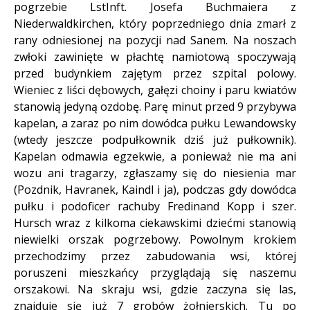
pogrzebie LstInft. Josefa Buchmaiera z
Niederwaldkirchen, który poprzedniego dnia zmarł z
rany odniesionej na pozycji nad Sanem. Na noszach
zwłoki zawinięte w płachtę namiotową spoczywają
przed budynkiem zajętym przez szpital polowy.
Wieniec z liści dębowych, gałęzi choiny i paru kwiatów
stanowią jedyną ozdobę. Parę minut przed 9 przybywa
kapelan, a zaraz po nim dowódca pułku Lewandowsky
(wtedy jeszcze podpułkownik dziś już pułkownik).
Kapelan odmawia egzekwie, a ponieważ nie ma ani
wozu ani tragarzy, zgłaszamy się do niesienia mar
(Pozdnik, Havranek, Kaindl i ja), podczas gdy dowódca
pułku i podoficer rachuby Fredinand Kopp i szer.
Hursch wraz z kilkoma ciekawskimi dziećmi stanowią
niewielki orszak pogrzebowy. Powolnym krokiem
przechodzimy przez zabudowania wsi, której
poruszeni mieszkańcy przyglądają się naszemu
orszakowi. Na skraju wsi, gdzie zaczyna się las,
znajduje się już 7 grobów żołnierskich. Tu po