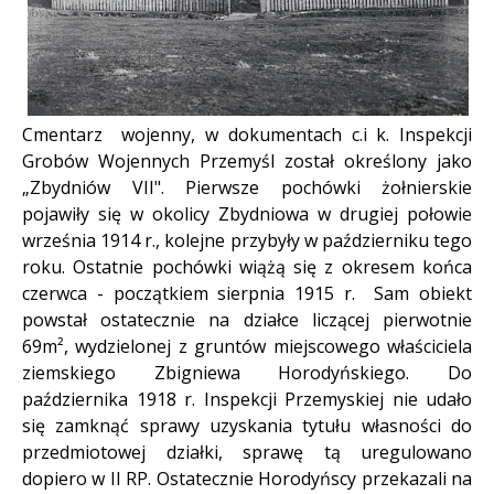
Cmentarz wojenny, w dokumentach c.i k. Inspekcji
Grobów Wojennych Przemyśl został określony jako
„Zbydniów VII". Pierwsze pochówki żołnierskie
pojawiły się w okolicy Zbydniowa w drugiej połowie
września 1914 r., kolejne przybyły w październiku tego
roku. Ostatnie pochówki wiążą się z okresem końca
czerwca - początkiem sierpnia 1915 r. Sam obiekt
powstał ostatecznie na działce liczącej pierwotnie
69m², wydzielonej z gruntów miejscowego właściciela
ziemskiego Zbigniewa Horodyńskiego. Do
października 1918 r. Inspekcji Przemyskiej nie udało
się zamknąć sprawy uzyskania tytułu własności do
przedmiotowej działki, sprawę tą uregulowano
dopiero w II RP. Ostatecznie Horodyńscy przekazali na