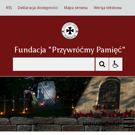
RSS
Deklaracja dostępności
Mapa serwisu
Wersja tekstowa
Fundacja "Przywróćmy Pamięć"
Szukaj
MENU GŁÓWNE