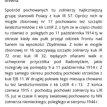
drewna.
Spośród pochowanych tu żołnierzy najliczniejszą
grupę stanowili Polacy z kuk IR 57. Oprócz nich w
mogile zbiorowej nr 17 pochowano też szczątki
landszturmistów z kk LstIR 2, z tym że w części chodzi
tu również o poległych po 11 października 1914 tj. w
okresie kiedy ww pułk przejął odcinek frontu nad
Sanem na wysokości Zbydniowa. Z kolei w mogile
zbiorowej nr 16 spoczywają szczątki żołnierzy kuk IR
72 oraz kuk IR 32, będących ofiarami walk o
uchwycenie przyczółka pod Radomyślem, jakie
rozegrały się pomiędzy 9 a 11 października 1914 r. Z
tego samego okresu pochodzą pochówki strzelców z
kuk FJB 11. W drugiej połowie tego miesiąca chowano
tu też landszturmistów z kk LstIR 4 i 13. Z końca
czerwca 1915 r. pochodzą pochówki żołnierzy ku LIR
15. Już w czasie II wojny światowej pochowano tu NN
żołnierza niemieckiego, poległego w sierpniu 1944 r.