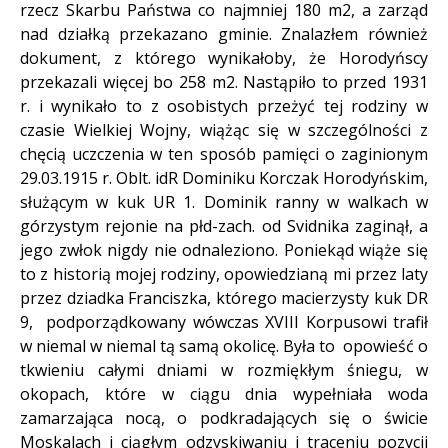
rzecz Skarbu Państwa co najmniej 180 m2, a zarząd
nad działką przekazano gminie. Znalazłem również
dokument, z którego wynikałoby, że Horodyńscy
przekazali więcej bo 258 m2. Nastąpiło to przed 1931
r. i wynikało to z osobistych przeżyć tej rodziny w
czasie Wielkiej Wojny, wiążąc się w szczególności z
chęcią uczczenia w ten sposób pamięci o zaginionym
29.03.1915 r. Oblt. idR Dominiku Korczak Horodyńskim,
służącym w kuk UR 1. Dominik ranny w walkach w
górzystym rejonie na płd-zach. od Svidnika zaginął, a
jego zwłok nigdy nie odnaleziono. Poniekąd wiąże się
to z historią mojej rodziny, opowiedzianą mi przez laty
przez dziadka Franciszka, którego macierzysty kuk DR
9, podporządkowany wówczas XVIII Korpusowi trafił
w niemal w niemal tą samą okolicę. Była to opowieść o
tkwieniu całymi dniami w rozmiękłym śniegu, w
okopach, które w ciągu dnia wypełniała woda
zamarzająca nocą, o podkradających się o świcie
Moskalach i ciągłym odzyskiwaniu i traceniu pozycji