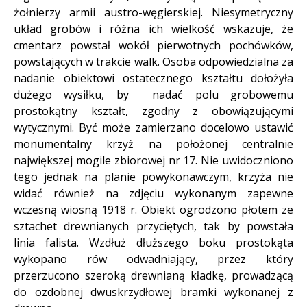
żołnierzy armii austro-węgierskiej. Niesymetryczny
układ grobów i różna ich wielkość wskazuje, że
cmentarz powstał wokół pierwotnych pochówków,
powstających w trakcie walk. Osoba odpowiedzialna za
nadanie obiektowi ostatecznego kształtu dołożyła
dużego wysiłku, by nadać polu grobowemu
prostokątny kształt, zgodny z obowiązującymi
wytycznymi. Być może zamierzano docelowo ustawić
monumentalny krzyż na położonej centralnie
największej mogile zbiorowej nr 17. Nie uwidoczniono
tego jednak na planie powykonawczym, krzyża nie
widać również na zdjęciu wykonanym zapewne
wczesną wiosną 1918 r. Obiekt ogrodzono płotem ze
sztachet drewnianych przyciętych, tak by powstała
linia falista. Wzdłuż dłuższego boku prostokąta
wykopano rów odwadniający, przez który
przerzucono szeroką drewnianą kładkę, prowadzącą
do ozdobnej dwuskrzydłowej bramki wykonanej z