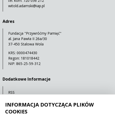
tel. kom. 720 056 212
witold.adamski@iap.pl
Adres
Fundacja "Przywróćmy Pamięć"
al. Jana Pawła II 26a/30
37-450 Stalowa Wola
KRS: 0000474430
Regon: 181018442
NIP: 865-25-59-312
Dodatkowe Informacje
RSS
Mapa serwisu
INFORMACJA DOTYCZĄCA PLIKÓW
Statystyki oglądalności
COOKIES