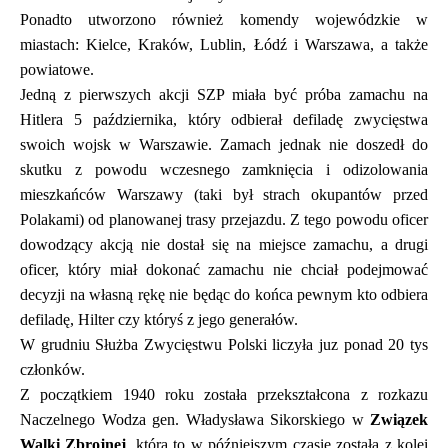
Ponadto utworzono również komendy wojewódzkie w
miastach: Kielce, Kraków, Lublin, Łódź i Warszawa, a także
powiatowe.
Jedną z pierwszych akcji SZP miała być próba zamachu na
Hitlera 5 października, który odbierał defiladę zwycięstwa
swoich wojsk w Warszawie. Zamach jednak nie doszedł do
skutku z powodu wczesnego zamknięcia i odizolowania
mieszkańców Warszawy (taki był strach okupantów przed
Polakami) od planowanej trasy przejazdu. Z tego powodu oficer
dowodzący akcją nie dostał się na miejsce zamachu, a drugi
oficer, który miał dokonać zamachu nie chciał podejmować
decyzji na własną rękę nie będąc do końca pewnym kto odbiera
defiladę, Hilter czy któryś z jego generałów.
W grudniu Służba Zwycięstwu Polski liczyła juz ponad 20 tys
członków.
Z początkiem 1940 roku została przekształcona z rozkazu
Naczelnego Wodza gen. Władysława Sikorskiego w
Związek
Walki Zbrojnej
, która to w późniejszym czasie została z kolei