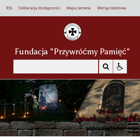
RSS
Deklaracja dostępności
Mapa serwisu
Wersja tekstowa
Fundacja "Przywróćmy Pamięć"
Szukaj
MENU GŁÓWNE