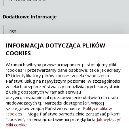
Dodatkowe Informacje
RSS
Mapa serwisu
INFORMACJA DOTYCZĄCA PLIKÓW
Statystyki oglądalności
COOKIES
W ramach witryny przywrocmypamiec.pl stosujemy pliki
Spełniamy standardy dostępności oraz W3C
"cookies" i przetwarzamy dane osobowe, takie jak adresy
IP i identyfikatory plików cookies w celu świadczenia
WCAG 2.1
SECTION 508
EAA/EN 301549
Państwu usług na najwyższym poziomie, w szczególności
w celach bezpieczeństwa czy umożliwiających korzystanie
z usług dostępnych w ramach serwisu
IS 5568
przywrocmypamiec.pl np. zapewnienie ułatwień dla osób
niedowidzących tj. "Narzędzi dostępności". Więcej
szczegółów znajdą Państwo w naszej
Polityce plików
"cookies"
. Mogą Państwo samodzielnie zarządzać plikami
"cookies", zmieniając ustawienia przeglądarki.
Jak wyłączyć
pliki cookie