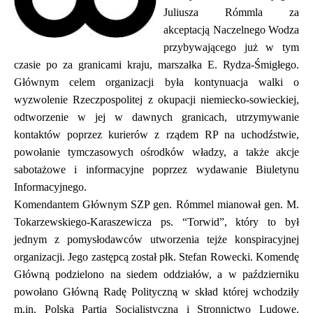
Juliusza Rómmla za
akceptacją Naczelnego Wodza
przybywającego już w tym
czasie po za granicami kraju, marszałka E. Rydza-Śmigłego.
Głównym celem organizacji była kontynuacja walki o
wyzwolenie Rzeczpospolitej z okupacji niemiecko-sowieckiej,
odtworzenie w jej w dawnych granicach, utrzymywanie
kontaktów poprzez kurierów z rządem RP na uchodźstwie,
powołanie tymczasowych ośrodków władzy, a także akcje
sabotażowe i informacyjne poprzez wydawanie Biuletynu
Informacyjnego.
Komendantem Głównym SZP gen. Rómmel mianował gen. M.
Tokarzewskiego-Karaszewicza ps. “Torwid”, który to był
jednym z pomysłodawców utworzenia tejże konspiracyjnej
organizacji. Jego zastępcą został płk. Stefan Rowecki. Komendę
Główną podzielono na siedem oddziałów, a w październiku
powołano Główną Radę Polityczną w skład której wchodziły
m.in. Polska Partia Socjalistyczna i Stronnictwo Ludowe.