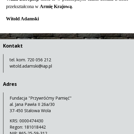
przekształcona w
Armię Krajową
.
Witold Adamski
Kontakt
tel. kom. 720 056 212
witold.adamski@iap.pl
Adres
Fundacja "Przywróćmy Pamięć"
al. Jana Pawła II 26a/30
37-450 Stalowa Wola
KRS: 0000474430
Regon: 181018442
NIP: 865-25-59-312