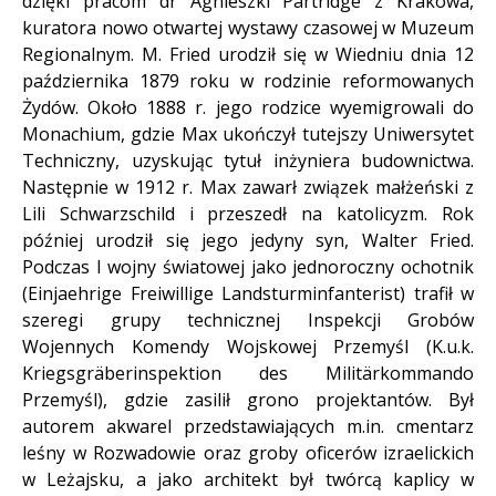
dzięki pracom dr Agnieszki Partridge z Krakowa,
kuratora nowo otwartej wystawy czasowej w Muzeum
Regionalnym. M. Fried urodził się w Wiedniu dnia 12
października 1879 roku w rodzinie reformowanych
Żydów. Około 1888 r. jego rodzice wyemigrowali do
Monachium, gdzie Max ukończył tutejszy Uniwersytet
Techniczny, uzyskując tytuł inżyniera budownictwa.
Następnie w 1912 r. Max zawarł związek małżeński z
Lili Schwarzschild i przeszedł na katolicyzm. Rok
później urodził się jego jedyny syn, Walter Fried.
Podczas I wojny światowej jako jednoroczny ochotnik
(Einjaehrige Freiwillige Landsturminfanterist) trafił w
szeregi grupy technicznej Inspekcji Grobów
Wojennych Komendy Wojskowej Przemyśl (K.u.k.
Kriegsgräberinspektion des Militärkommando
Przemyśl), gdzie zasilił grono projektantów. Był
autorem akwarel przedstawiających m.in. cmentarz
leśny w Rozwadowie oraz groby oficerów izraelickich
w Leżajsku, a jako architekt był twórcą kaplicy w