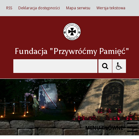
RSS
Deklaracja dostępności
Mapa serwisu
Wersja tekstowa
Fundacja "Przywróćmy Pamięć"
Szukaj
MENU GŁÓWNE