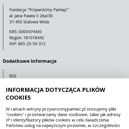
Fundacja "Przywróćmy Pamięć"
al. Jana Pawła II 26a/30
37-450 Stalowa Wola
KRS: 0000474430
Regon: 181018442
NIP: 865-25-59-312
Dodatkowe Informacje
RSS
Mapa serwisu
INFORMACJA DOTYCZĄCA PLIKÓW
Statystyki oglądalności
COOKIES
W ramach witryny przywrocmypamiec.pl stosujemy pliki
Spełniamy standardy dostępności oraz W3C
"cookies" i przetwarzamy dane osobowe, takie jak adresy
IP i identyfikatory plików cookies w celu świadczenia
WCAG 2.1
SECTION 508
EAA/EN 301549
Państwu usług na najwyższym poziomie, w szczególności