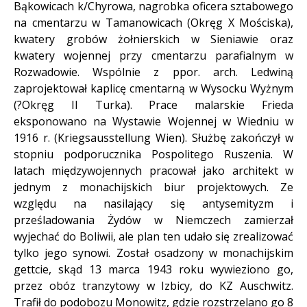
Bąkowicach k/Chyrowa, nagrobka oficera sztabowego
na cmentarzu w Tamanowicach (Okręg X Mościska),
kwatery grobów żołnierskich w Sieniawie oraz
kwatery wojennej przy cmentarzu parafialnym w
Rozwadowie. Wspólnie z ppor. arch. Ledwiną
zaprojektował kaplicę cmentarną w Wysocku Wyżnym
(?Okręg II Turka). Prace malarskie Frieda
eksponowano na Wystawie Wojennej w Wiedniu w
1916 r. (Kriegsausstellung Wien). Służbę zakończył w
stopniu podporucznika Pospolitego Ruszenia. W
latach międzywojennych pracował jako architekt w
jednym z monachijskich biur projektowych. Ze
względu na nasilający się antysemityzm i
prześladowania Żydów w Niemczech zamierzał
wyjechać do Boliwii, ale plan ten udało się zrealizować
tylko jego synowi. Został osadzony w monachijskim
gettcie, skąd 13 marca 1943 roku wywieziono go,
przez obóz tranzytowy w Izbicy, do KZ Auschwitz.
Trafił do podobozu Monowitz, gdzie rozstrzelano go 8