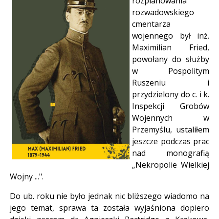
rozplanowania
rozwadowskiego
cmentarza
wojennego był inż.
Maximilian Fried,
powołany do służby
w Pospolitym
Ruszeniu i
przydzielony do c. i k.
Inspekcji Grobów
Wojennych w
Przemyślu, ustaliłem
jeszcze podczas prac
nad monografią
„Nekropolie Wielkiej
Wojny ...".
Do ub. roku nie było jednak nic bliższego wiadomo na
jego temat, sprawa ta została wyjaśniona dopiero