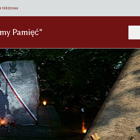
a tekstowa
Szukaj
ćmy Pamięć"