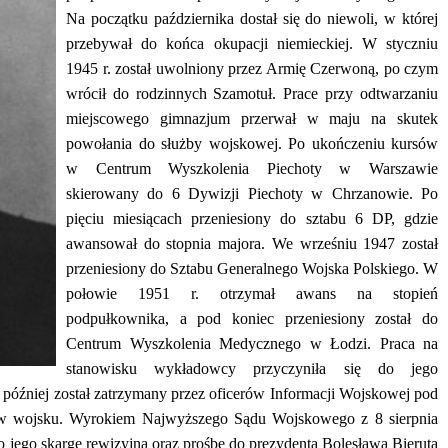
Na początku października dostał się do niewoli, w której
przebywał do końca okupacji niemieckiej. W styczniu
1945 r. został uwolniony przez Armię Czerwoną, po czym
wrócił do rodzinnych Szamotuł. Prace przy odtwarzaniu
miejscowego gimnazjum przerwał w maju na skutek
powołania do służby wojskowej. Po ukończeniu kursów
w Centrum Wyszkolenia Piechoty w Warszawie
skierowany do 6 Dywizji Piechoty w Chrzanowie. Po
pięciu miesiącach przeniesiony do sztabu 6 DP, gdzie
awansował do stopnia majora. We wrześniu 1947 został
przeniesiony do Sztabu Generalnego Wojska Polskiego. W
połowie 1951 r. otrzymał awans na stopień
podpułkownika, a pod koniec przeniesiony został do
Centrum Wyszkolenia Medycznego w Łodzi. Praca na
stanowisku wykładowcy przyczyniła się do jego
e później został zatrzymany przez oficerów Informacji Wojskowej pod
 w wojsku. Wyrokiem Najwyższego Sądu Wojskowego z 8 sierpnia
o jego skargę rewizyjną oraz prośbę do prezydenta Bolesława Bieruta