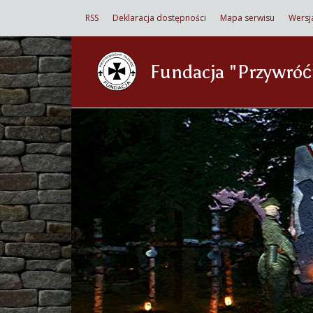
RSS
Deklaracja dostępności
Mapa serwisu
Wersj
Fundacja "Przywró