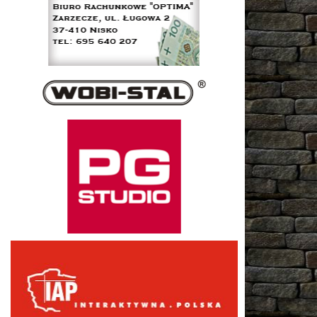
Wobi-stal
PG studio
InteraktywnaPolska