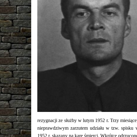
rezygnacji ze służby w lutym 1952 r. Trzy miesiąc
nieprawdziwym zarzutem udziału w tzw. spisku
1952 r. skazany na karę śmierci. Wkrótce odrzucon