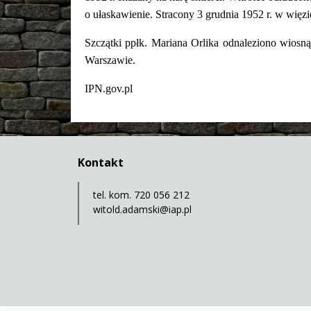
o ułaskawienie. Stracony 3 grudnia 1952 r. w więz
Szczątki ppłk. Mariana Orlika odnaleziono wio
Warszawie.
IPN.gov.pl
Kontakt
tel. kom. 720 056 212
witold.adamski@iap.pl