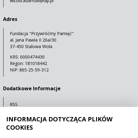
witold.adamski@iap.pl
Adres
Fundacja "Przywróćmy Pamięć"
al. Jana Pawła II 26a/30
37-450 Stalowa Wola
KRS: 0000474430
Regon: 181018442
NIP: 865-25-59-312
Dodatkowe Informacje
RSS
Mapa serwisu
INFORMACJA DOTYCZĄCA PLIKÓW
Statystyki oglądalności
COOKIES