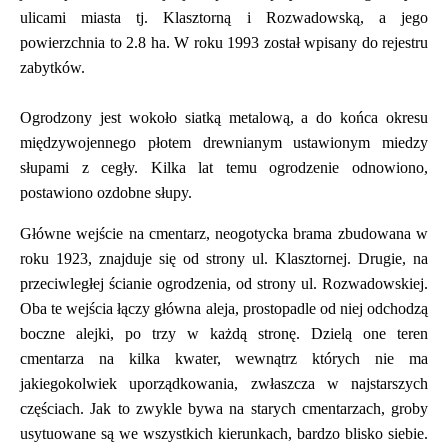
ulicami miasta tj. Klasztorną i Rozwadowską, a jego
powierzchnia to 2.8 ha. W roku 1993 został wpisany do rejestru
zabytków.
Ogrodzony jest wokoło siatką metalową, a do końca okresu
międzywojennego płotem drewnianym ustawionym miedzy
słupami z cegły. Kilka lat temu ogrodzenie odnowiono,
postawiono ozdobne słupy.
Główne wejście na cmentarz, neogotycka brama zbudowana w
roku 1923, znajduje się od strony ul. Klasztornej. Drugie, na
przeciwległej ścianie ogrodzenia, od strony ul. Rozwadowskiej.
Oba te wejścia łączy główna aleja, prostopadle od niej odchodzą
boczne alejki, po trzy w każdą stronę. Dzielą one teren
cmentarza na kilka kwater, wewnątrz których nie ma
jakiegokolwiek uporządkowania, zwłaszcza w najstarszych
częściach. Jak to zwykle bywa na starych cmentarzach, groby
usytuowane są we wszystkich kierunkach, bardzo blisko siebie.