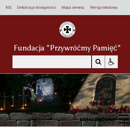
RSS
Deklaracja dostępności
Mapa serwisu
Wersja tekstowa
Fundacja "Przywróćmy Pamięć"
Szukaj
MENU GŁÓWNE