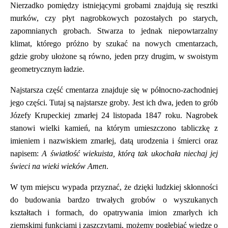
Nierzadko pomiędzy istniejącymi grobami znajdują się resztki
murków, czy płyt nagrobkowych pozostałych po starych,
zapomnianych grobach. Stwarza to jednak niepowtarzalny
klimat, którego próżno by szukać na nowych cmentarzach,
gdzie groby ułożone są równo, jeden przy drugim, w swoistym
geometrycznym ładzie.
Najstarsza część cmentarza znajduje się w północno-zachodniej
jego części. Tutaj są najstarsze groby. Jest ich dwa, jeden to grób
Józefy Krupeckiej zmarłej 24 listopada 1847 roku. Nagrobek
stanowi wielki kamień, na którym umieszczono tabliczkę z
imieniem i nazwiskiem zmarłej, datą urodzenia i śmierci oraz
napisem:
A światłość wiekuista, którą tak ukochała niechaj jej
świeci na wieki wieków Amen
.
W tym miejscu wypada przyznać, że dzięki ludzkiej skłonności
do budowania bardzo trwałych grobów o wyszukanych
kształtach i formach, do opatrywania imion zmarłych ich
ziemskimi funkcjami i zaszczytami, możemy pogłębiać wiedzę o