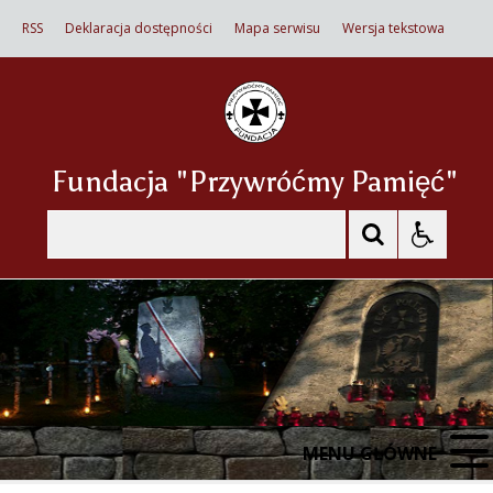
RSS
Deklaracja dostępności
Mapa serwisu
Wersja tekstowa
Fundacja "Przywróćmy Pamięć"
Szukaj
MENU GŁÓWNE