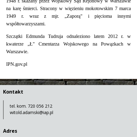
1948 r. skazany przez Wojskowy Sąd Rejonowy w Warszawie
na karę śmierci. Stracony w więzieniu mokotowskim 7 marca
1949 r. wraz z mjr. „Zaporą" i pięcioma innymi
współtowarzyszami.
Szczątki Edmunda Tudruja odnaleziono latem 2012 r. w
kwaterze „Ł" Cmentarza Wojskowego na Powązkach w
Warszawie.
IPN.gov.pl
Kontakt
tel. kom. 720 056 212
witold.adamski@iap.pl
Adres