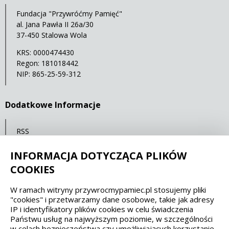
Fundacja "Przywróćmy Pamięć"
al. Jana Pawła II 26a/30
37-450 Stalowa Wola
KRS: 0000474430
Regon: 181018442
NIP: 865-25-59-312
Dodatkowe Informacje
RSS
Mapa serwisu
INFORMACJA DOTYCZĄCA PLIKÓW
Statystyki oglądalności
COOKIES
W ramach witryny przywrocmypamiec.pl stosujemy pliki
Spełniamy standardy dostępności oraz W3C
"cookies" i przetwarzamy dane osobowe, takie jak adresy
IP i identyfikatory plików cookies w celu świadczenia
WCAG 2.1
SECTION 508
EAA/EN 301549
Państwu usług na najwyższym poziomie, w szczególności
w celach bezpieczeństwa czy umożliwiających korzystanie