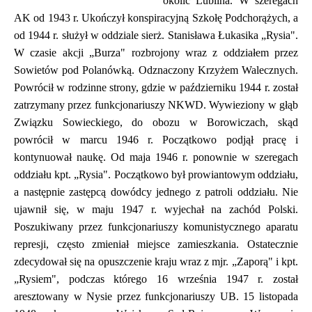
okolic Lublina. W szeregach
AK od 1943 r. Ukończył konspiracyjną Szkołę Podchorążych, a
od 1944 r. służył w oddziale sierż. Stanisława Łukasika „Rysia".
W czasie akcji „Burza" rozbrojony wraz z oddziałem przez
Sowietów pod Polanówką. Odznaczony Krzyżem Walecznych.
Powrócił w rodzinne strony, gdzie w październiku 1944 r. został
zatrzymany przez funkcjonariuszy NKWD. Wywieziony w głąb
Związku Sowieckiego, do obozu w Borowiczach, skąd
powrócił w marcu 1946 r. Początkowo podjął pracę i
kontynuował naukę. Od maja 1946 r. ponownie w szeregach
oddziału kpt. „Rysia". Początkowo był prowiantowym oddziału,
a następnie zastępcą dowódcy jednego z patroli oddziału. Nie
ujawnił się, w maju 1947 r. wyjechał na zachód Polski.
Poszukiwany przez funkcjonariuszy komunistycznego aparatu
represji, często zmieniał miejsce zamieszkania. Ostatecznie
zdecydował się na opuszczenie kraju wraz z mjr. „Zaporą" i kpt.
„Rysiem", podczas którego 16 września 1947 r. został
aresztowany w Nysie przez funkcjonariuszy UB. 15 listopada