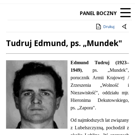
PANEL BOCZNY
Drukuj
Tudruj Edmund, ps. „Mundek"
Treść
Edmund Tudruj
(1923–
1949)
, ps. „Mundek",
porucznik Armii Krajowej /
Zrzeszenia „Wolność i
Niezawisłość", oddziału mjr.
Hieronima Dekutowskiego,
ps. „Zapora".
Od najmłodszych lat związany
z Lubelszczyzną, pochodził z